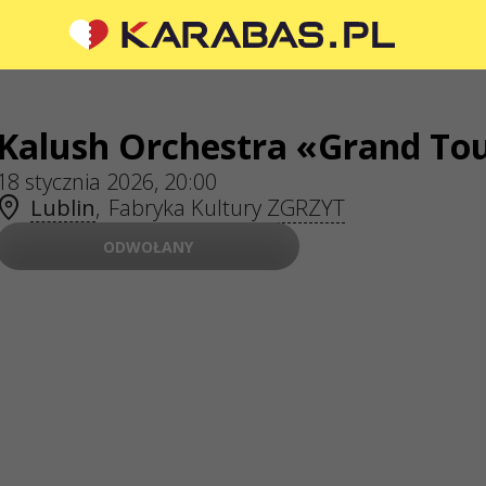
 MEDIACH SPOŁECZNOŚCIOWYCH
Kalush Orchestra «Grand To
O NAS
18 stycznia 2026, 20:00
Organizatoram
Lublin
,
Fabryka Kultury ZGRZYT
Logo na plakaty i do mediów
nia lub sugestie?
ODWOŁANY
O firmie
do nas
Oferta publiczna
yjmowane są za
wem formularza
nego dostępnego na stronie
j
sale@karabas.pl
ŁKA Z OGRANICZONĄ
LNOŚCIĄ
34