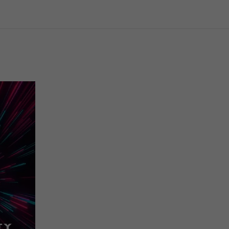
0
ki
e
.