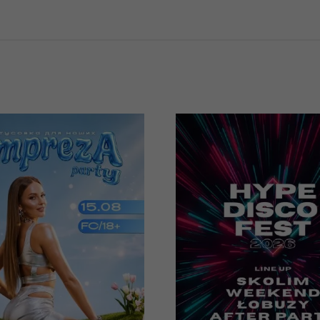
08/2026
19/12/2026
22:00
19:0
reza Party -
Festiwal Muzy
овка для
Disco 2026 w
ших
Lublinie - Hyp
Disco Festiwal
n, Unicorn
ge&Club
Lublin, Targi Lublin S.A