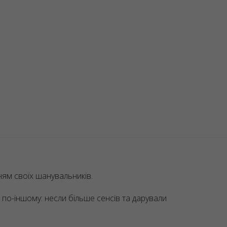
ням своїх шанувальників.
по-іншому: несли більше сенсів та дарували