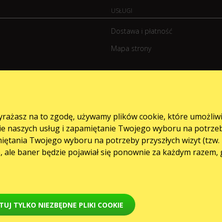
USŁUGI
Dostawa i płatność
Mapa strony
wyrażasz na to zgodę, używamy plików cookie, które umożliw
e naszych usług i zapamiętanie Twojego wyboru na potrzeby p
tania Twojego wyboru na potrzeby przyszłych wizyt (tzw. nie
e, ale baner będzie pojawiał się ponownie za każdym razem,
TUJ TYLKO NIEZBĘDNE PLIKI COOKIE