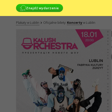
Znajdź wydarzenie
Plakaty w Lublin
Oficjalne bilety:
Koncerty
w Lublin
USŁUGI
JESTEŚMY W
Dostawa i płatność
KONTAKTY
Mapa strony
Masz jakies pyta
Napisz 
Wnioski prz
posrednict
elektronicz
internetowe
GO2SHOW SPÓ
ODPOWIEDZIA
NIP: 67517689