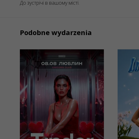
До зустрічі в вашому місті.
Podobne wydarzenia
08/08/2026
15/
22:00
Tinder Party от
Imp
IMPREZA
Тус
на
Lublin, Unicorn
Lubli
Lounge&Club
Loun