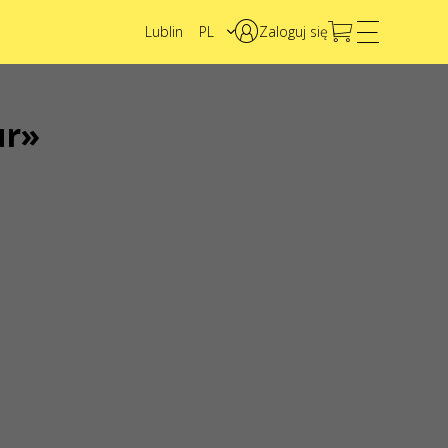
Lublin
PL
Zaloguj się
EN
UA
ur»