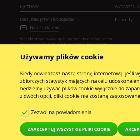
ŁĄCZNOŚĆ
WYDARZENIA
Masz jakieś pytania lub sugestie?
Koncerty
Napisz do nas
Wnioski przyjmowane są za pośrednictwem formularza
elektronicznego dostępnego na stronie internetowej
sale@karabas.pl
Używamy plików cookie
GO2SHOW SPÓŁKA Z O. O.
NIP: 6751768934, Numer KRS 0000987419
ul. GĘSIA, 8/205, KRAKÓW, kod 31-535
Kiedy odwiedzasz naszą stronę internetową, jeśli 
zbiorczych statystyk mających na celu udoskonaleni
będziemy używać plików cookie wyłącznie do zapamię
z dwóch opcji, pliki cookie nie zostaną zastosowan
Zezwól na powiadomienia
© Karabas.pl 2026
ZAAKCEPTUJ WSZYSTKIE PLIKI COOKIE
AKCEP