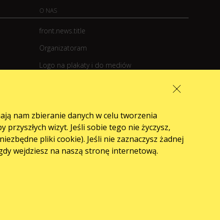
O NAS
front.news.title
Organizatoram
Logo na plakaty i do mediów
O firmie
Oferta publiczna (Regulamin)
iają nam zbieranie danych w celu tworzenia
rzyszłych wizyt. Jeśli sobie tego nie życzysz,
zbędne pliki cookie). Jeśli nie zaznaczysz żadnej
 gdy wejdziesz na naszą stronę internetową.