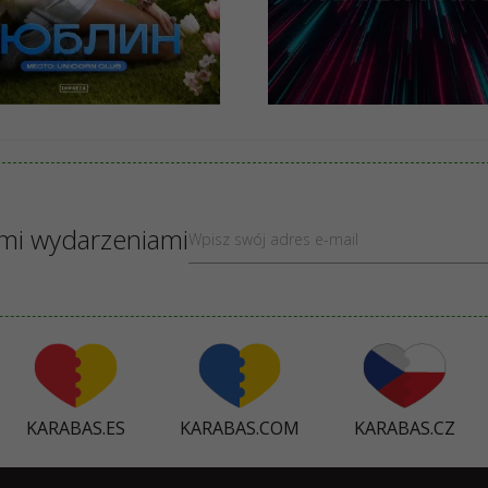
LN
149 - 249 PLN
KUP BILETY
KUP BILETY
ymi wydarzeniami
KARABAS.ES
KARABAS.COM
KARABAS.CZ