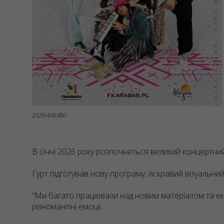
Numer KRS 00
REGON: 52285
ul. GĘSIA, 8/2
2639468480
В січні 2026 року розпочнеться великий концертний 
Гурт підготував нову програму, яскравий візуальни
“Ми багато працювали над новим матеріалом та екс
різноманітні емоції.